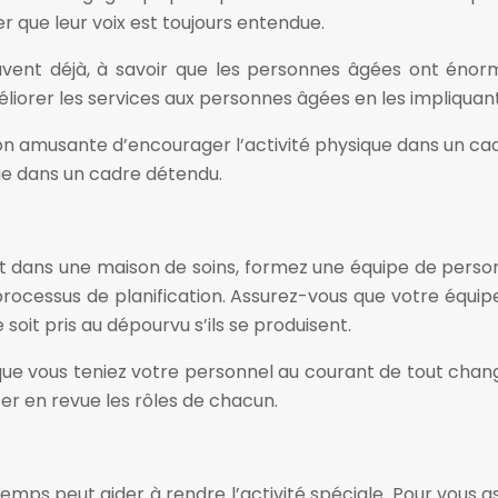
r que leur voix est toujours entendue.
ent déjà, à savoir que les personnes âgées ont énor
liorer les services aux personnes âgées en les impliquant
çon amusante d’encourager l’activité physique dans un cad
ue dans un cadre détendu.
nt dans une maison de soins, formez une équipe de person
processus de planification. Assurez-vous que votre équip
soit pris au dépourvu s’ils se produisent.
 que vous teniez votre personnel au courant de tout cha
sser en revue les rôles de chacun.
temps peut aider à rendre l’activité spéciale. Pour vous