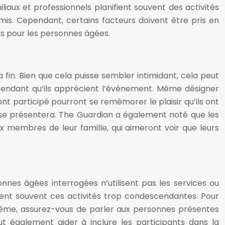
liaux et professionnels planifient souvent des activités
mis. Cependant, certains facteurs doivent être pris en
ts pour les personnes âgées.
fin. Bien que cela puisse sembler intimidant, cela peut
 pendant qu’ils apprécient l’événement. Même désigner
 participé pourront se remémorer le plaisir qu’ils ont
é se présentera. The Guardian a également noté que les
membres de leur famille, qui aimeront voir que leurs
nnes âgées interrogées n’utilisent pas les services ou
ent souvent ces activités trop condescendantes. Pour
e même, assurez-vous de parler aux personnes présentes
t également aider à inclure les participants dans la