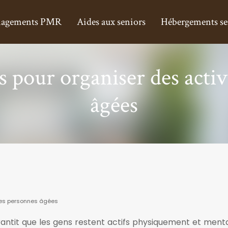
agements PMR
Aides aux seniors
Hébergements se
s pour organiser des acti
âgées
 les personnes âgées
arantit que les gens restent actifs physiquement et menta