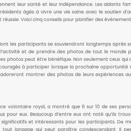
ennent leur santé et leur indépendance. Les aidants fami
ésidents âgés à vivre une vie saine avec le soutien d’a
réussie. Voici cinq conseils pour planifier des événemen
nt les participants se souviendront longtemps après sa 
 l’activité et de prendre des photos de tout le monde
 photos peut être bénéfique. Non seulement ceux qui ont
encouragés à participer lorsque la prochaine opportunit
adoreront montrer des photos de leurs expériences aux 
ce volontaire royal, a montré que 6 sur 10 de ses perso
s pour eux. Beaucoup d’entre eux ont noté qu’ils trouv
 significatifs et intéressants pour les participants. D
 tout langage qui peut paraître condescendant. Il peu