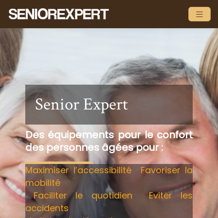
Senior Expert
Des équipements pour le confort
des personnes âgées pour :
Maximiser l’accessibilité
Favoriser la
mobilité
Faciliter le quotidien
Eviter les
accidents