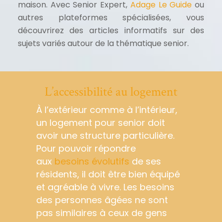
maison. Avec Senior Expert,
Adage Le Guide
ou
autres plateformes spécialisées, vous
découvrirez des articles informatifs sur des
sujets variés autour de la thématique senior.
L’accessibilité au logement
À l’extérieur comme à l’intérieur,
un logement pour senior doit
avoir une structure particulière.
Pour pouvoir répondre
aux
besoins évolutifs
de ses
résidents, il doit être bien équipé
et agréable à vivre. Les besoins
des personnes âgées ne sont
pas similaires à ceux de gens